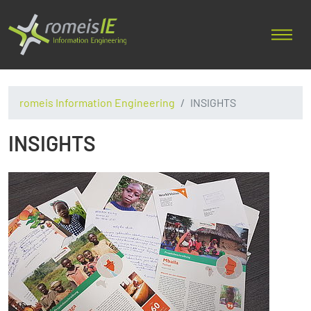
romeis Information Engineering
INSIGHTS
INSIGHTS