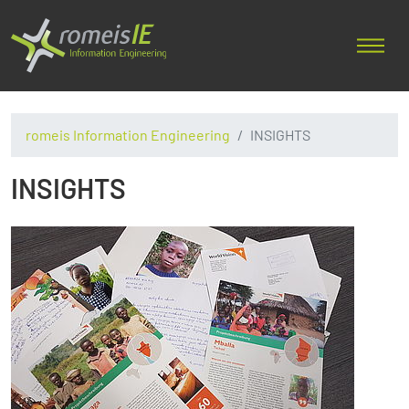
romeis Information Engineering
INSIGHTS
INSIGHTS