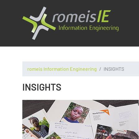
romeis Information Engineering
INSIGHTS
INSIGHTS