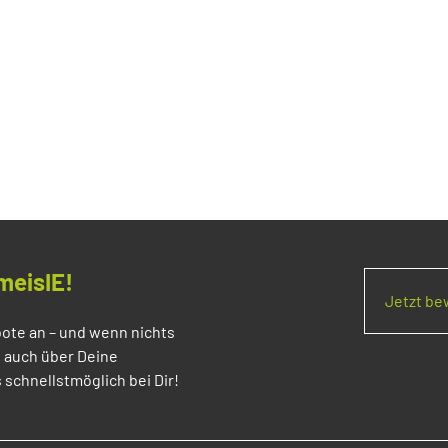
meisIE!
Jetzt b
ote an – und wenn nichts
s auch über Deine
 schnellstmöglich bei Dir!