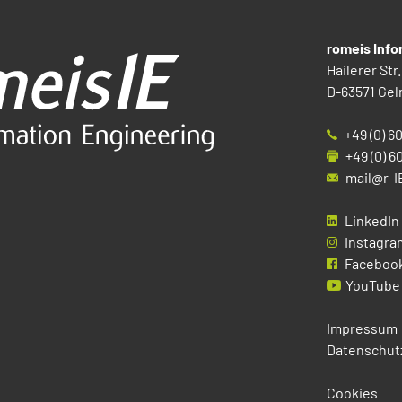
romeis Inf
Hailerer Str.
D-63571 Gel
+49 (0) 6
+49 (0) 6
mail@r-I
LinkedIn
Instagra
Faceboo
YouTube
Impressum
Datenschut
Cookies