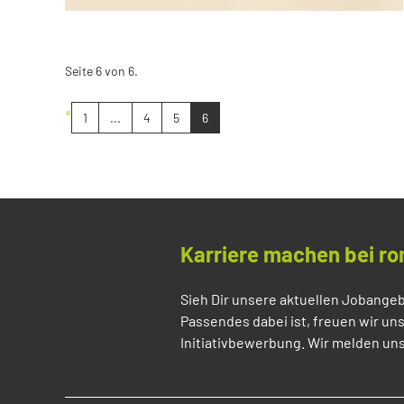
Seite 6 von 6.
«
1
...
4
5
6
Karriere machen bei ro
Sieh Dir unsere aktuellen Jobangeb
Passendes dabei ist, freuen wir un
Initiativbewerbung. Wir melden uns