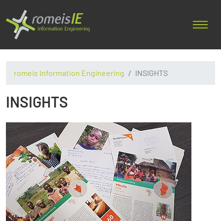
romeis Information Engineering
INSIGHTS
INSIGHTS