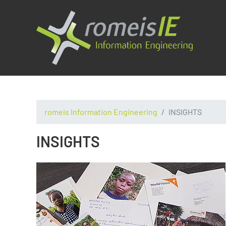
romeis Information Engineering
INSIGHTS
INSIGHTS