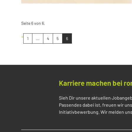
Seite 6 von 6.
«
1
...
4
5
6
Karriere machen bei ro
Sieh Dir unsere aktuellen Jobangeb
Passendes dabei ist, freuen wir un
Initiativbewerbung. Wir melden uns