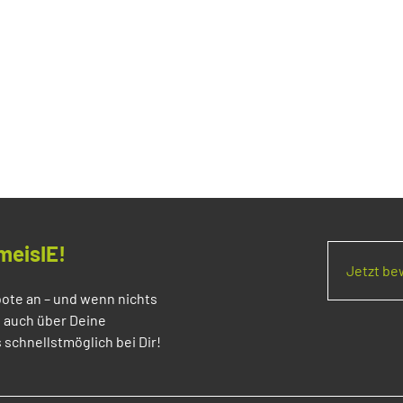
meisIE!
Jetzt b
ote an – und wenn nichts
s auch über Deine
 schnellstmöglich bei Dir!