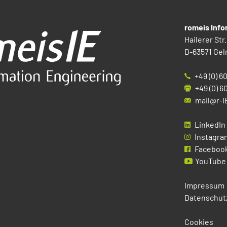
romeis Inf
Hailerer Str.
D-63571 Gel
+49 (0) 6
+49 (0) 6
mail@r-I
LinkedIn
Instagra
Faceboo
YouTube
Impressum
Datenschut
Cookies