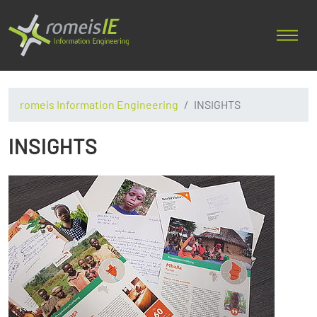
romeis Information Engineering
INSIGHTS
INSIGHTS