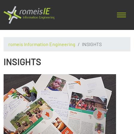
romeis Information Engineering
INSIGHTS
INSIGHTS