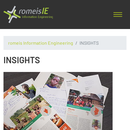
romeis Information Engineering
INSIGHTS
INSIGHTS