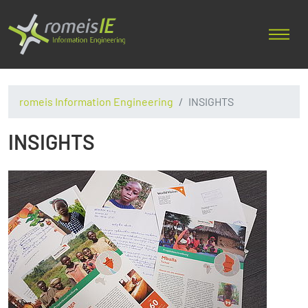
romeis Information Engineering
INSIGHTS
INSIGHTS