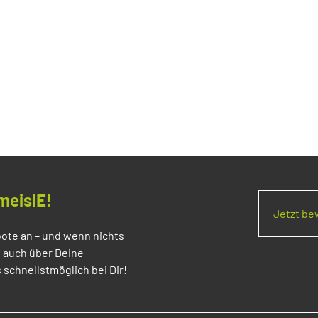
meisIE!
Jetzt b
ote an – und wenn nichts
s auch über Deine
 schnellstmöglich bei Dir!