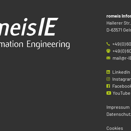
romeis Inf
Hailerer Str.
D-63571 Gel
+49 (0) 6
+49 (0) 6
mail@r-I
LinkedIn
Instagra
Faceboo
YouTube
Impressum
Datenschut
Cookies