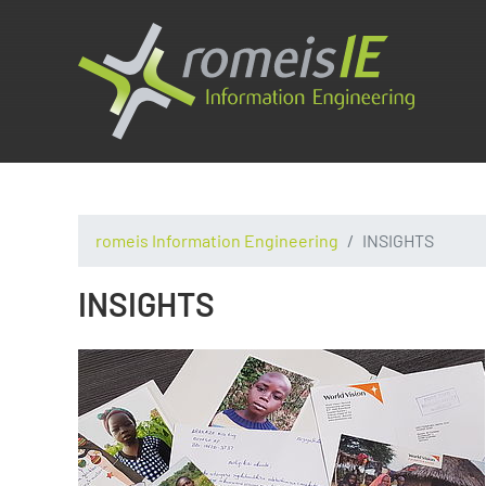
romeis Information Engineering
INSIGHTS
INSIGHTS