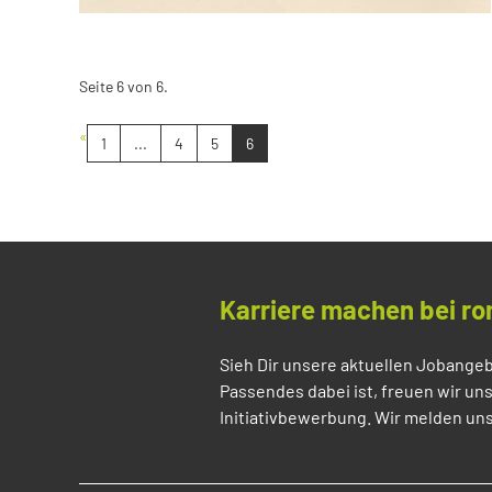
Seite 6 von 6.
«
1
...
4
5
6
Karriere machen bei ro
Sieh Dir unsere aktuellen Jobangeb
Passendes dabei ist, freuen wir un
Initiativbewerbung. Wir melden uns