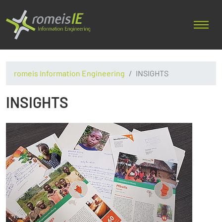
romeis Information Engineering
INSIGHTS
INSIGHTS