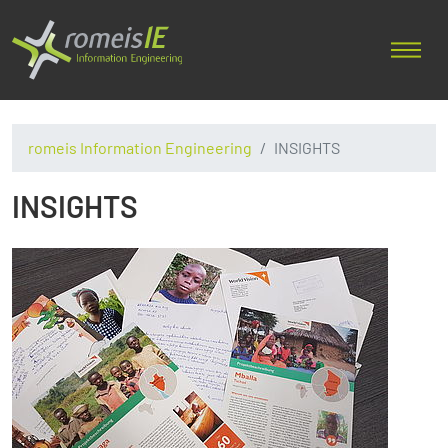
romeis Information Engineering
INSIGHTS
INSIGHTS