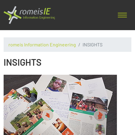
romeis Information Engineering
INSIGHTS
INSIGHTS