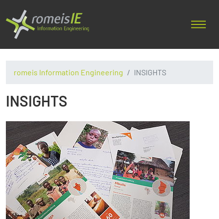
romeis Information Engineering
INSIGHTS
INSIGHTS