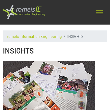
romeis Information Engineering
INSIGHTS
INSIGHTS