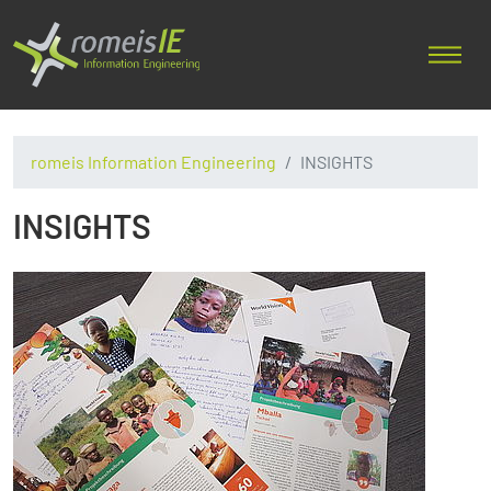
romeis Information Engineering
INSIGHTS
INSIGHTS