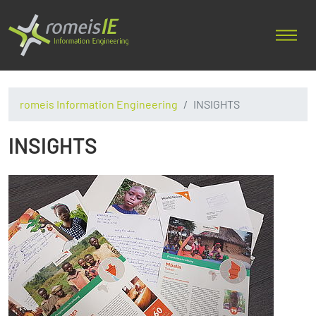
romeis Information Engineering
INSIGHTS
INSIGHTS