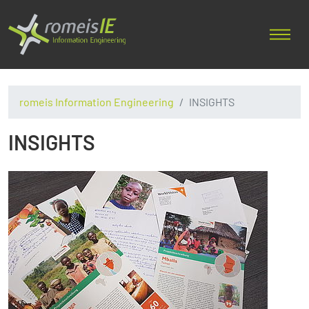
romeis Information Engineering
INSIGHTS
INSIGHTS