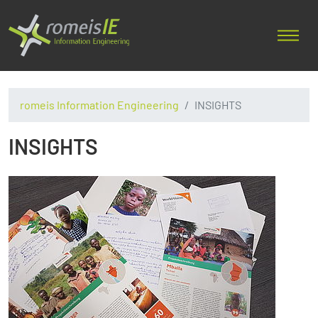
romeis Information Engineering
INSIGHTS
INSIGHTS