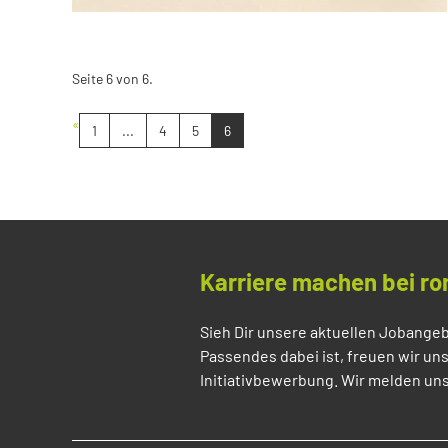
Seite 6 von 6.
«
1
...
4
5
6
Karriere machen bei ro
Sieh Dir unsere aktuellen Jobangeb
Passendes dabei ist, freuen wir un
Initiativbewerbung. Wir melden uns