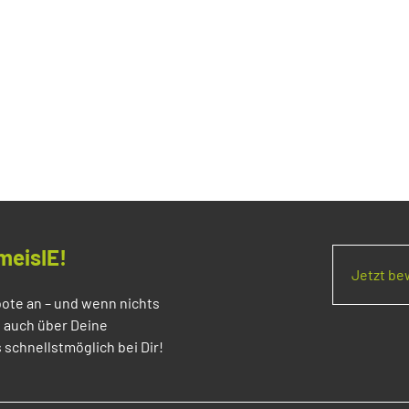
meisIE!
Jetzt b
ote an – und wenn nichts
s auch über Deine
 schnellstmöglich bei Dir!