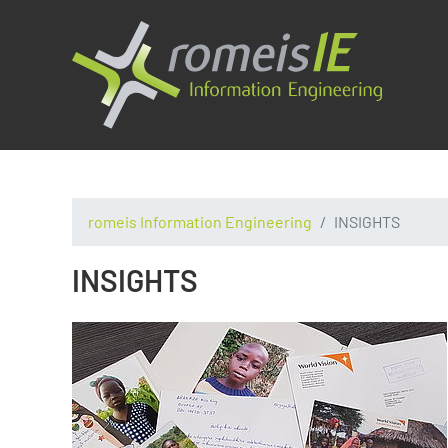
romeis Information Engineering
INSIGHTS
INSIGHTS