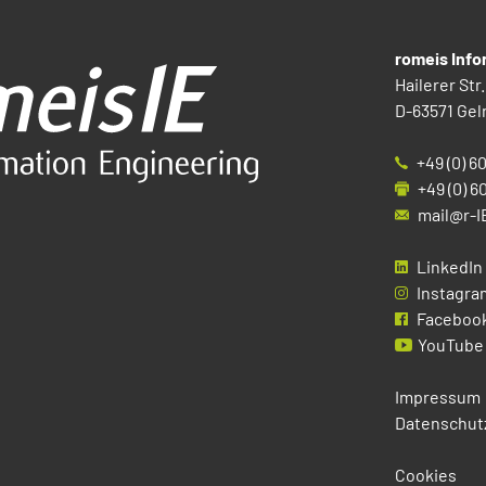
romeis Inf
Hailerer Str.
D-63571 Gel
+49 (0) 6
+49 (0) 6
mail@r-I
LinkedIn
Instagra
Faceboo
YouTube
Impressum
Datenschut
Cookies