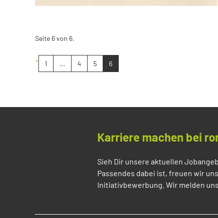
Seite 6 von 6.
«
1
...
4
5
6
Karriere machen bei ro
Sieh Dir unsere aktuellen Jobangeb
Passendes dabei ist, freuen wir un
Initiativbewerbung. Wir melden uns