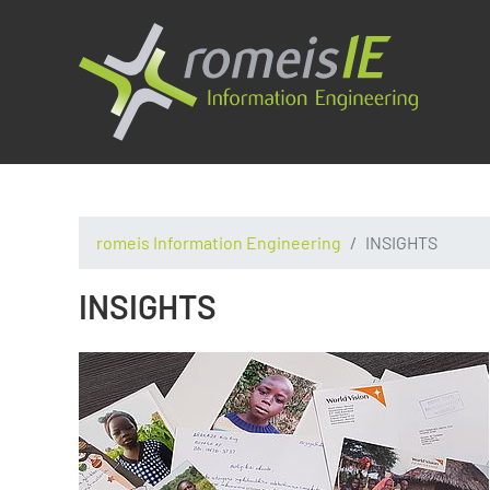
romeis Information Engineering
INSIGHTS
INSIGHTS