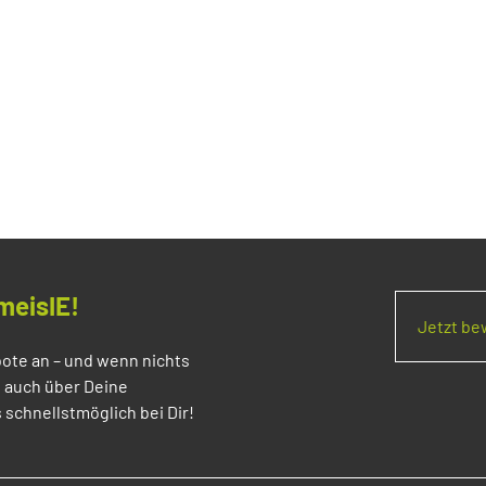
meisIE!
Jetzt b
ote an – und wenn nichts
s auch über Deine
 schnellstmöglich bei Dir!