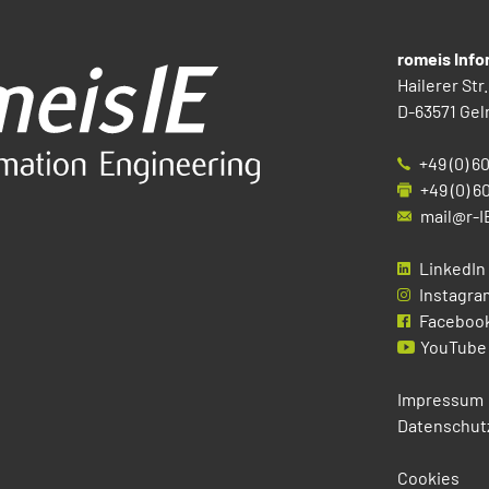
romeis Inf
Hailerer Str.
D-63571 Gel
+49 (0) 6
+49 (0) 6
mail@r-I
LinkedIn
Instagra
Faceboo
YouTube
Impressum
Datenschut
Cookies