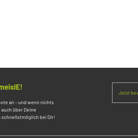
meisIE!
Jetzt b
ote an – und wenn nichts
s auch über Deine
 schnellstmöglich bei Dir!