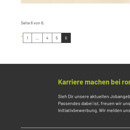
Seite 6 von 6.
«
1
...
4
5
6
Karriere machen bei ro
Sieh Dir unsere aktuellen Jobangeb
Passendes dabei ist, freuen wir un
Initiativbewerbung. Wir melden uns