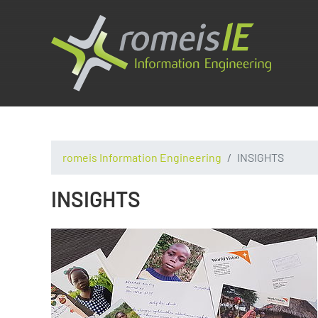
romeis Information Engineering
INSIGHTS
INSIGHTS