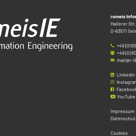
romeis Inf
Hailerer Str.
D-63571 Gel
+49 (0) 6
+49 (0) 6
mail@r-I
LinkedIn
Instagra
Faceboo
YouTube
Impressum
Datenschut
Cookies