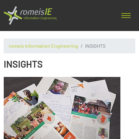
romeis Information Engineering
INSIGHTS
INSIGHTS