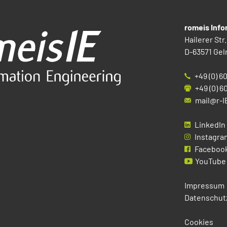
romeis Inf
Hailerer Str.
D-63571 Gel
+49 (0) 6
+49 (0) 6
mail@r-I
LinkedIn
Instagra
Faceboo
YouTube
Impressum
Datenschut
Cookies