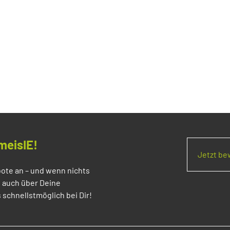
meisIE!
Jetzt b
ote an – und wenn nichts
s auch über Deine
 schnellstmöglich bei Dir!