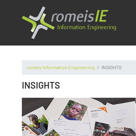
romeis Information Engineering
INSIGHTS
INSIGHTS