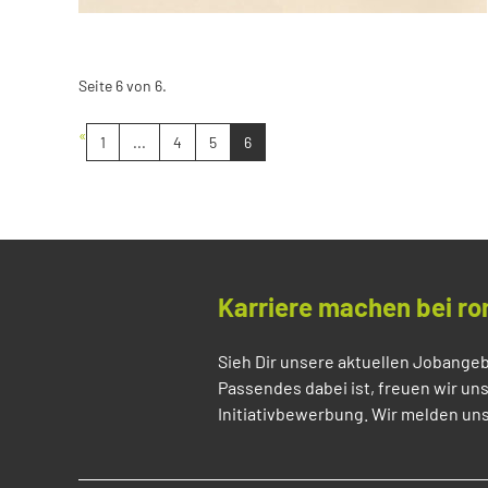
Seite 6 von 6.
«
1
...
4
5
6
Karriere machen bei ro
Sieh Dir unsere aktuellen Jobangeb
Passendes dabei ist, freuen wir un
Initiativbewerbung. Wir melden uns