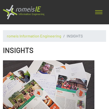
romeis Information Engineering
INSIGHTS
INSIGHTS