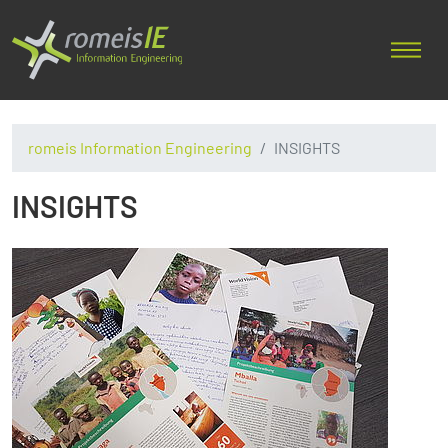
romeis Information Engineering
INSIGHTS
INSIGHTS