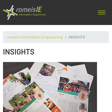
romeis Information Engineering
INSIGHTS
INSIGHTS