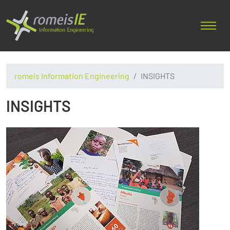
romeis Information Engineering
INSIGHTS
INSIGHTS