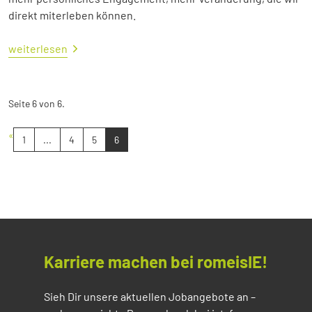
direkt miterleben können.
weiterlesen
Seite 6 von 6.
«
1
...
4
5
6
Karriere machen bei romeisIE!
Sieh Dir unsere aktuellen Jobangebote an –