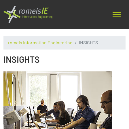
romeis Information Engineering
INSIGHTS
INSIGHTS