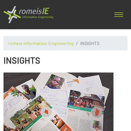
romeis Information Engineering
INSIGHTS
INSIGHTS