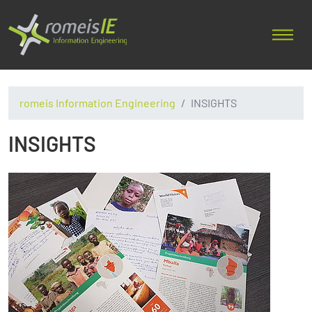
romeis Information Engineering
INSIGHTS
INSIGHTS