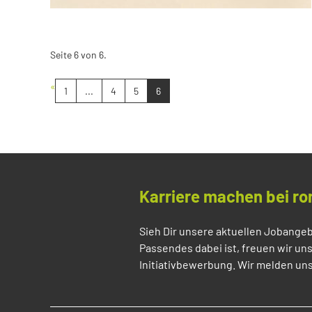
Seite 6 von 6.
«
1
...
4
5
6
Karriere machen bei ro
Sieh Dir unsere aktuellen Jobangeb
Passendes dabei ist, freuen wir un
Initiativbewerbung. Wir melden uns