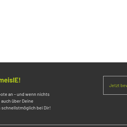
meisIE!
Jetzt b
ote an – und wenn nichts
s auch über Deine
 schnellstmöglich bei Dir!