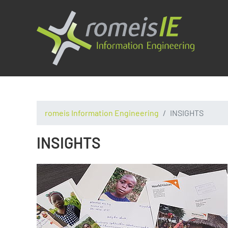
romeis Information Engineering
INSIGHTS
INSIGHTS