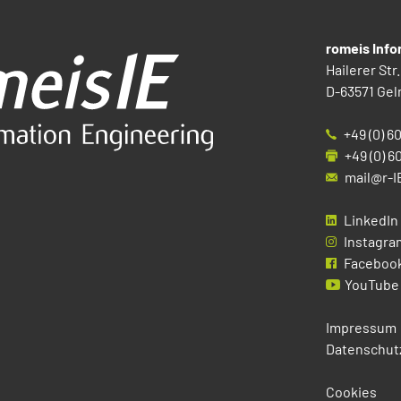
romeis Inf
Hailerer Str.
D-63571 Gel
+49 (0) 6
+49 (0) 6
mail@r-I
LinkedIn
Instagra
Faceboo
YouTube
Impressum
Datenschut
Cookies