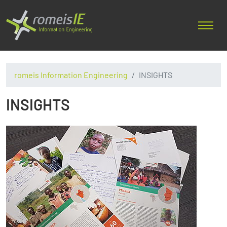
romeis Information Engineering
INSIGHTS
INSIGHTS