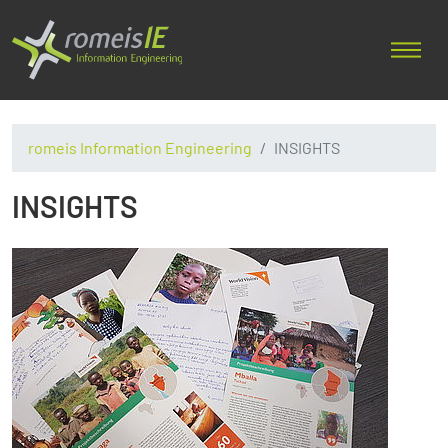
romeis Information Engineering
INSIGHTS
INSIGHTS