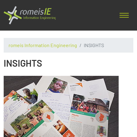
romeis Information Engineering
INSIGHTS
INSIGHTS