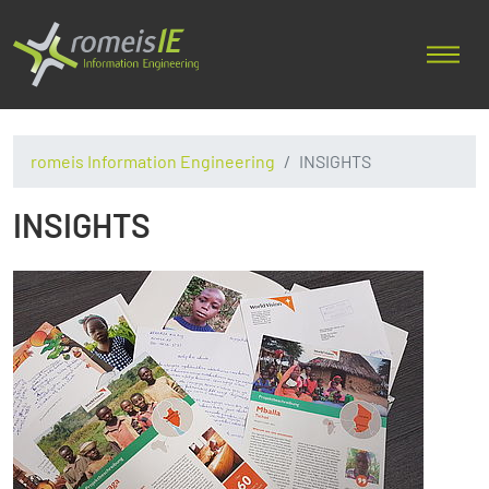
romeis Information Engineering
INSIGHTS
INSIGHTS