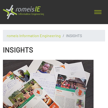
romeis Information Engineering
INSIGHTS
INSIGHTS