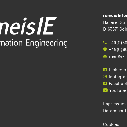
romeis Inf
Hailerer Str.
D-63571 Gel
+49 (0) 6
+49 (0) 6
mail@r-I
LinkedIn
Instagra
Faceboo
YouTube
Impressum
Datenschut
Cookies