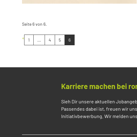
Seite 6 von 6.
«
1
...
4
5
6
Karriere machen bei ro
Sieh Dir unsere aktuellen Jobangeb
Passendes dabei ist, freuen wir un
Initiativbewerbung. Wir melden uns