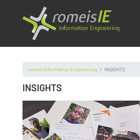
romeis Information Engineering
INSIGHTS
INSIGHTS