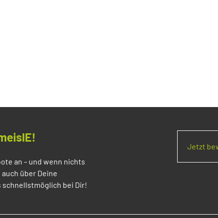
meisIE!
Jetzt b
ote an – und wenn nichts
s auch über Deine
 schnellstmöglich bei Dir!