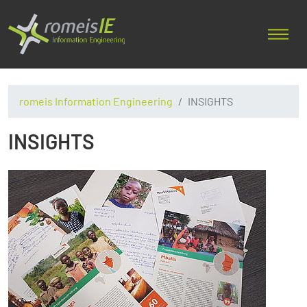
romeis Information Engineering
INSIGHTS
INSIGHTS