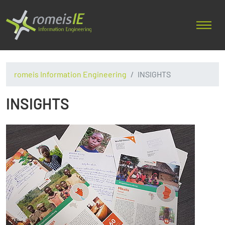
romeis Information Engineering
INSIGHTS
INSIGHTS