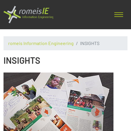
romeis Information Engineering
INSIGHTS
INSIGHTS