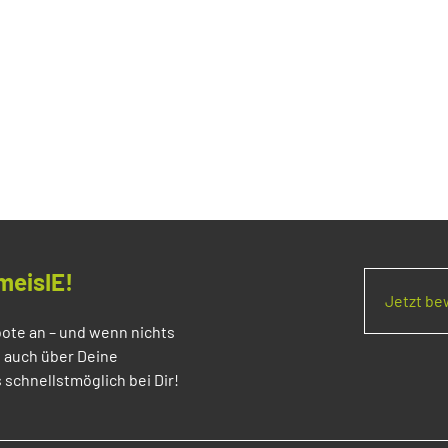
meisIE!
Jetzt b
ote an – und wenn nichts
s auch über Deine
 schnellstmöglich bei Dir!