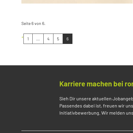
Seite 6 von 6.
«
1
...
4
5
6
Karriere machen bei ro
Sieh Dir unsere aktuellen Jobangeb
Passendes dabei ist, freuen wir un
Initiativbewerbung. Wir melden uns