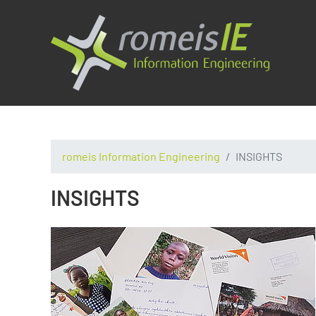
romeis Information Engineering
INSIGHTS
INSIGHTS