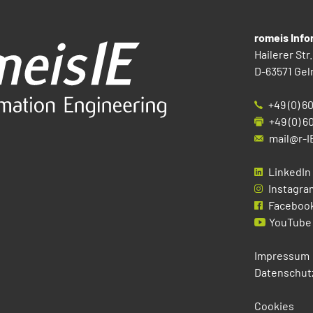
romeis Inf
Hailerer Str.
D-63571 Gel
+49 (0) 6
+49 (0) 6
mail@r-I
LinkedIn
Instagra
Faceboo
YouTube
Impressum
Datenschut
Cookies