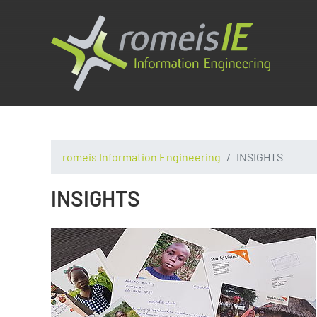
romeis Information Engineering
INSIGHTS
INSIGHTS