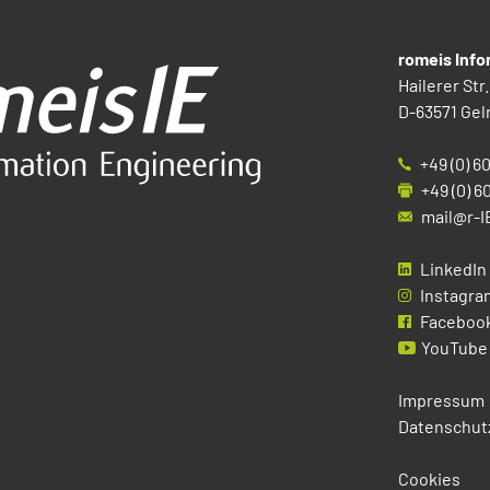
romeis Inf
Hailerer Str.
D-63571 Gel
+49 (0) 6
+49 (0) 6
mail@r-I
LinkedIn
Instagra
Faceboo
YouTube
Impressum
Datenschut
Cookies