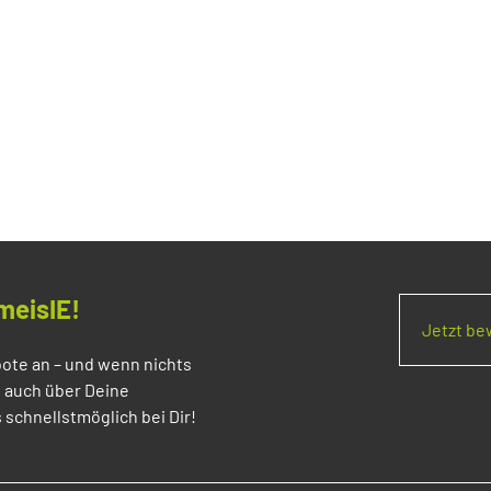
meisIE!
Jetzt b
ote an – und wenn nichts
s auch über Deine
 schnellstmöglich bei Dir!