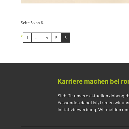
Seite 6 von 6.
«
1
...
4
5
6
Karriere machen bei ro
Sieh Dir unsere aktuellen Jobangeb
Passendes dabei ist, freuen wir un
Initiativbewerbung. Wir melden uns