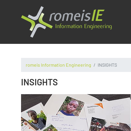
romeis Information Engineering
INSIGHTS
INSIGHTS