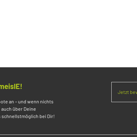
meisIE!
Jetzt b
ote an – und wenn nichts
s auch über Deine
 schnellstmöglich bei Dir!