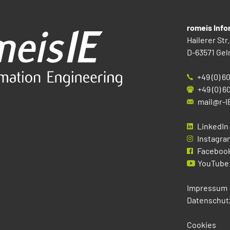
romeis Inf
Hailerer Str.
D-63571 Gel
+49 (0) 6
+49 (0) 6
mail@r-I
LinkedIn
Instagra
Faceboo
YouTube
Impressum
Datenschut
Cookies