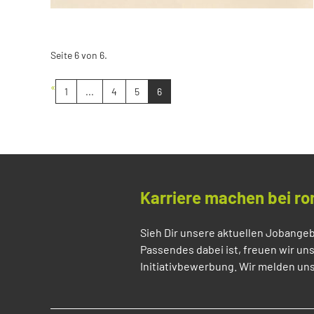
Seite 6 von 6.
«
1
...
4
5
6
Karriere machen bei ro
Sieh Dir unsere aktuellen Jobangeb
Passendes dabei ist, freuen wir un
Initiativbewerbung. Wir melden uns