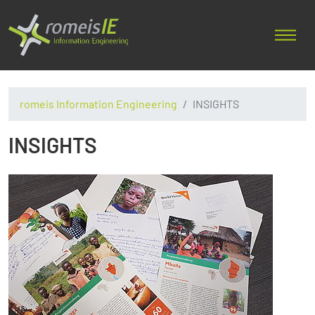
romeis Information Engineering
INSIGHTS
INSIGHTS