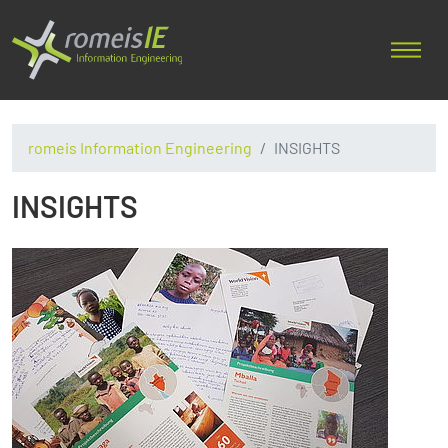
romeis Information Engineering
INSIGHTS
INSIGHTS