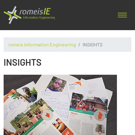
romeis Information Engineering
INSIGHTS
INSIGHTS