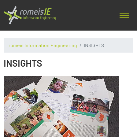
romeis Information Engineering
INSIGHTS
INSIGHTS