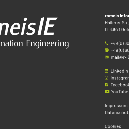
romeis Inf
Hailerer Str.
D-63571 Gel
+49 (0) 6
+49 (0) 6
mail@r-I
LinkedIn
Instagra
Faceboo
YouTube
Impressum
Datenschut
Cookies