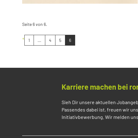
Seite 6 von 6.
«
1
...
4
5
6
Karriere machen bei ro
Sieh Dir unsere aktuellen Jobangeb
Passendes dabei ist, freuen wir un
Initiativbewerbung. Wir melden uns