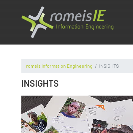
romeis Information Engineering
INSIGHTS
INSIGHTS