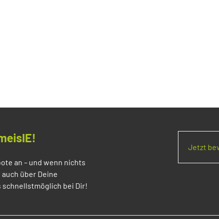
meisIE!
Jetzt b
ote an – und wenn nichts
s auch über Deine
 schnellstmöglich bei Dir!