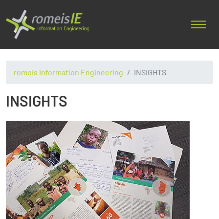
romeis Information Engineering
INSIGHTS
INSIGHTS